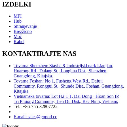
IZDELKI
MFI
Hub
Shranjevanje
Brezžično
Moč
Kabel
KONTAKTIRAJTE NAS
Tovarna Shenzhen: Stavba 8, Industrijski park Lianjian,
Huarong Rd., Dalang St., Longhua Dist., Shenzhen,
Guangdong, Kitajska.
Tovarna Foshan: No.1, Fusheng West Rd., Dafuji
Community, Ronggui St., Shunde Dist., Foshan, Guangdong,
Kitajska.
Vietnamska tovarna: Lot H2-1-1, Dai Dong - Hoan Son IP,
Tri Phuong Commune, Tien Du Dist., Bac Ninh, Vietnam.
Tel.: +86-755-82807722
E-mail: sales@gopod.cc