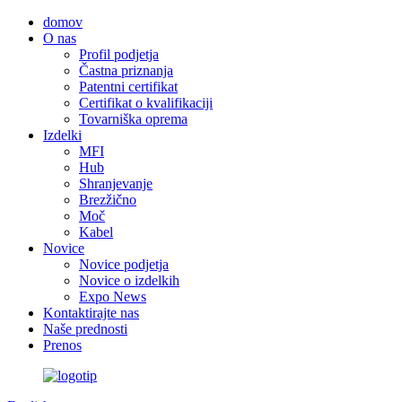
domov
O nas
Profil podjetja
Častna priznanja
Patentni certifikat
Certifikat o kvalifikaciji
Tovarniška oprema
Izdelki
MFI
Hub
Shranjevanje
Brezžično
Moč
Kabel
Novice
Novice podjetja
Novice o izdelkih
Expo News
Kontaktirajte nas
Naše prednosti
Prenos