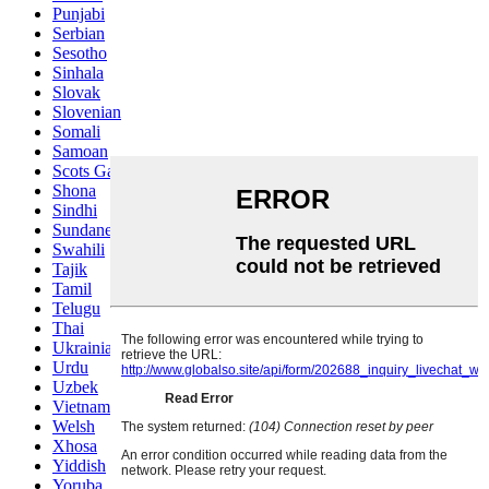
Punjabi
Serbian
Sesotho
Sinhala
Slovak
Slovenian
Somali
Samoan
Scots Gaelic
Shona
Sindhi
Sundanese
Swahili
Tajik
Tamil
Telugu
Thai
Ukrainian
Urdu
Uzbek
Vietnamese
Welsh
Xhosa
Yiddish
Yoruba