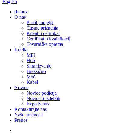
English
domov
O nas
Profil podjetja
Častna priznanja
Patentni certifikat
Certifikat o kvalifikaciji
Tovarniška oprema
Izdelki
MFI
Hub
Shranjevanje
Brezžično
Moč
Kabel
Novice
Novice podjetja
Novice o izdelkih
Expo News
Kontaktirajte nas
Naše prednosti
Prenos