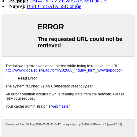
Prejšnja:
USB-C V NVME & SATA SSD ohišje
Naprej:
USB-C v SATA SSD ohišje