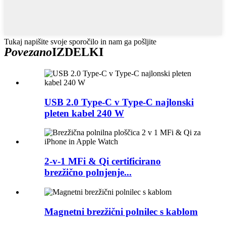
Tukaj napišite svoje sporočilo in nam ga pošljite
Povezano
IZDELKI
USB 2.0 Type-C v Type-C najlonski
pleten kabel 240 W
2-v-1 MFi & Qi certificirano
brezžično polnjenje...
Magnetni brezžični polnilec s kablom