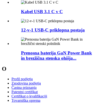
Kabel USB 3.1 C v C
12-v-1 USB-C priklopna postaja
Prenosna baterija GaN Power Bank
in brezžična stenska ohišja...
O
Profil podjetja
Zgodovina podjetja
Častna priznanja
Patentni certifikat
Certifikat o kvalifikaciji
Tovarniška oprema