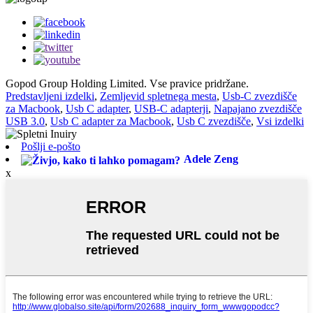
Gopod Group Holding Limited. Vse pravice pridržane.
Predstavljeni izdelki
,
Zemljevid spletnega mesta
,
Usb-C zvezdišče
za Macbook
,
Usb C adapter
,
USB-C adapterji
,
Napajano zvezdišče
USB 3.0
,
Usb C adapter za Macbook
,
Usb C zvezdišče
,
Vsi izdelki
Pošlji e-pošto
Adele Zeng
x