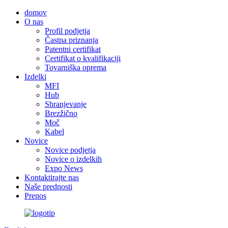
domov
O nas
Profil podjetja
Častna priznanja
Patentni certifikat
Certifikat o kvalifikaciji
Tovarniška oprema
Izdelki
MFI
Hub
Shranjevanje
Brezžično
Moč
Kabel
Novice
Novice podjetja
Novice o izdelkih
Expo News
Kontaktirajte nas
Naše prednosti
Prenos