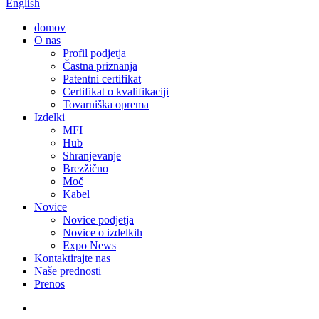
English
domov
O nas
Profil podjetja
Častna priznanja
Patentni certifikat
Certifikat o kvalifikaciji
Tovarniška oprema
Izdelki
MFI
Hub
Shranjevanje
Brezžično
Moč
Kabel
Novice
Novice podjetja
Novice o izdelkih
Expo News
Kontaktirajte nas
Naše prednosti
Prenos