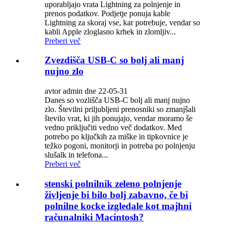
uporabljajo vrata Lightning za polnjenje in
prenos podatkov. Podjetje ponuja kable
Lightning za skoraj vse, kar potrebuje, vendar so
kabli Apple zloglasno krhek in zlomljiv...
Preberi več
Zvezdišča USB-C so bolj ali manj
nujno zlo
avtor admin dne 22-05-31
Danes so vozlišča USB-C bolj ali manj nujno
zlo. Številni priljubljeni prenosniki so zmanjšali
število vrat, ki jih ponujajo, vendar moramo še
vedno priključiti vedno več dodatkov. Med
potrebo po ključkih za miške in tipkovnice je
težko pogoni, monitorji in potreba po polnjenju
slušalk in telefona...
Preberi več
stenski polnilnik zeleno polnjenje
življenje bi bilo bolj zabavno, če bi
polnilne kocke izgledale kot majhni
računalniki Macintosh?