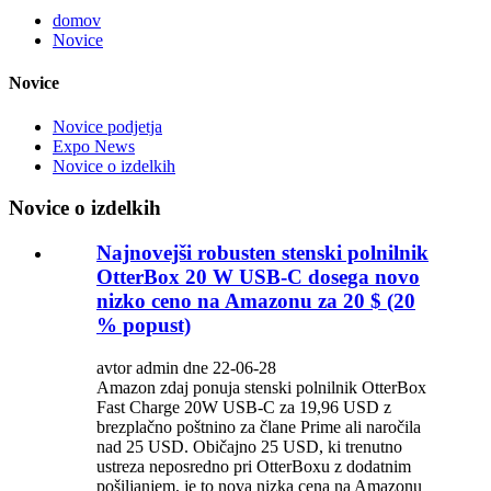
domov
Novice
Novice
Novice podjetja
Expo News
Novice o izdelkih
Novice o izdelkih
Najnovejši robusten stenski polnilnik
OtterBox 20 W USB-C dosega novo
nizko ceno na Amazonu za 20 $ (20
% popust)
avtor admin dne 22-06-28
Amazon zdaj ponuja stenski polnilnik OtterBox
Fast Charge 20W USB-C za 19,96 USD z
brezplačno poštnino za člane Prime ali naročila
nad 25 USD. Običajno 25 USD, ki trenutno
ustreza neposredno pri OtterBoxu z dodatnim
pošiljanjem, je to nova nizka cena na Amazonu