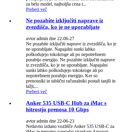
za belo model, najboljša cena r...
Preberi več
Ne pozabite izključiti naprave iz
zvezdišča, ko je ne uporabljate
avtor admin dne 22-06-27
Ne pozabite izključiti naprave iz zvezdišča, ko je
ne uporabljate. Napajalni sunki lahko
poškodujejo tokokroge ali po nepotrebnem
porabijo energijo. Ne pozabite izključiti naprave
iz zvezdišča, ko je ne uporabljate. Napajalni
sunki lahko poškodujejo tokokroge ali po
nepotrebnem porabijo energijo. Ker so
prenosniki in tablični računalniki postali tanjši in
lažji,...
Preberi več
Anker 535 USB-C Hub za iMac s
hitrostjo prenosa 10 Gbps
avtor admin dne 22-06-23
Nedavno izdano vozlišče Anker 535 USB-C za
iMac je trenutno naprodaj strankam Amazon