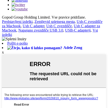
Gopod Group Holding Limited. Vse pravice pridržane.
Predstavljeni izdelki
,
Zemljevid spletnega mesta
,
Usb-C zvezdišče
za Macbook
,
Usb C adapter
,
Usb C zvezdišče
,
Usb C adapter za
Macbook
,
Napajano zvezdišče USB 3.0
,
USB-C adapterji
,
Vsi
izdelki
Pošlji e-pošto
Adele Zeng
x