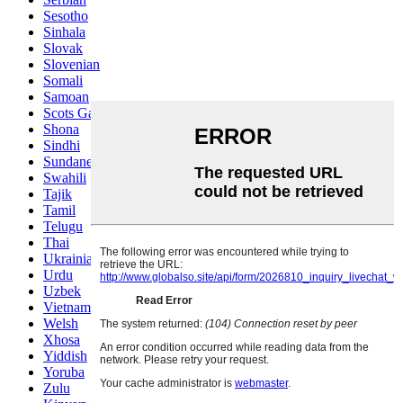
Sesotho
Sinhala
Slovak
Slovenian
Somali
Samoan
Scots Gaelic
Shona
Sindhi
Sundanese
Swahili
Tajik
Tamil
Telugu
Thai
Ukrainian
Urdu
Uzbek
Vietnamese
Welsh
Xhosa
Yiddish
Yoruba
Zulu