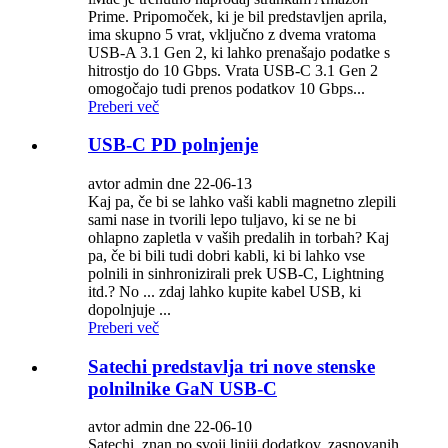
Prime. Pripomoček, ki je bil predstavljen aprila,
ima skupno 5 vrat, vključno z dvema vratoma
USB-A 3.1 Gen 2, ki lahko prenašajo podatke s
hitrostjo do 10 Gbps. Vrata USB-C 3.1 Gen 2
omogočajo tudi prenos podatkov 10 Gbps...
Preberi več
USB-C PD polnjenje
avtor admin dne 22-06-13
Kaj pa, če bi se lahko vaši kabli magnetno zlepili
sami nase in tvorili lepo tuljavo, ki se ne bi
ohlapno zapletla v vaših predalih in torbah? Kaj
pa, če bi bili tudi dobri kabli, ki bi lahko vse
polnili in sinhronizirali prek USB-C, Lightning
itd.? No ... zdaj lahko kupite kabel USB, ki
dopolnjuje ...
Preberi več
Satechi predstavlja tri nove stenske
polnilnike GaN USB-C
avtor admin dne 22-06-10
Satechi, znan po svoji liniji dodatkov, zasnovanih