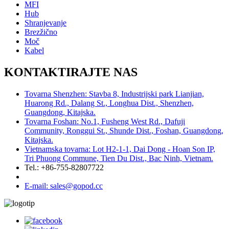
MFI
Hub
Shranjevanje
Brezžično
Moč
Kabel
KONTAKTIRAJTE NAS
Tovarna Shenzhen: Stavba 8, Industrijski park Lianjian,
Huarong Rd., Dalang St., Longhua Dist., Shenzhen,
Guangdong, Kitajska.
Tovarna Foshan: No.1, Fusheng West Rd., Dafuji
Community, Ronggui St., Shunde Dist., Foshan, Guangdong,
Kitajska.
Vietnamska tovarna: Lot H2-1-1, Dai Dong - Hoan Son IP,
Tri Phuong Commune, Tien Du Dist., Bac Ninh, Vietnam.
Tel.: +86-755-82807722
E-mail: sales@gopod.cc