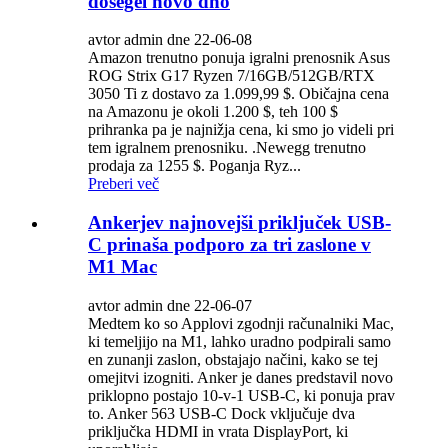
dosegel novo dno
avtor admin dne 22-06-08
Amazon trenutno ponuja igralni prenosnik Asus
ROG Strix G17 Ryzen 7/16GB/512GB/RTX
3050 Ti z dostavo za 1.099,99 $. Običajna cena
na Amazonu je okoli 1.200 $, teh 100 $
prihranka pa je najnižja cena, ki smo jo videli pri
tem igralnem prenosniku. .Newegg trenutno
prodaja za 1255 $. Poganja Ryz...
Preberi več
Ankerjev najnovejši priključek USB-
C prinaša podporo za tri zaslone v
M1 Mac
avtor admin dne 22-06-07
Medtem ko so Applovi zgodnji računalniki Mac,
ki temeljijo na M1, lahko uradno podpirali samo
en zunanji zaslon, obstajajo načini, kako se tej
omejitvi izogniti. Anker je danes predstavil novo
priklopno postajo 10-v-1 USB-C, ki ponuja prav
to. Anker 563 USB-C Dock vključuje dva
priključka HDMI in vrata DisplayPort, ki