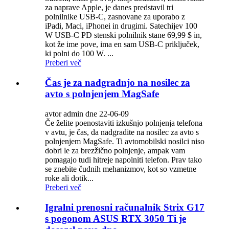
za naprave Apple, je danes predstavil tri
polnilnike USB-C, zasnovane za uporabo z
iPadi, Maci, iPhonei in drugimi. Satechijev 100
W USB-C PD stenski polnilnik stane 69,99 $ in,
kot že ime pove, ima en sam USB-C priključek,
ki polni do 100 W. ...
Preberi več
Čas je za nadgradnjo na nosilec za
avto s polnjenjem MagSafe
avtor admin dne 22-06-09
Če želite poenostaviti izkušnjo polnjenja telefona
v avtu, je čas, da nadgradite na nosilec za avto s
polnjenjem MagSafe. Ti avtomobilski nosilci niso
dobri le za brezžično polnjenje, ampak vam
pomagajo tudi hitreje napolniti telefon. Prav tako
se znebite čudnih mehanizmov, kot so vzmetne
roke ali dotik...
Preberi več
Igralni prenosni računalnik Strix G17
s pogonom ASUS RTX 3050 Ti je