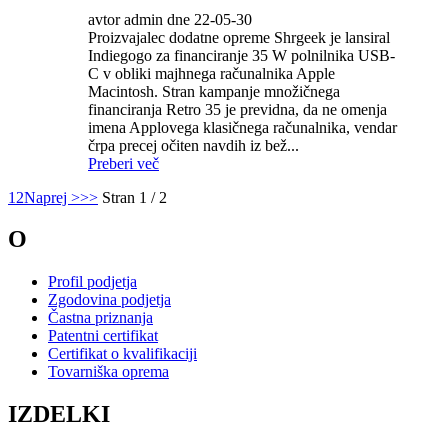
avtor admin dne 22-05-30
Proizvajalec dodatne opreme Shrgeek je lansiral
Indiegogo za financiranje 35 W polnilnika USB-
C v obliki majhnega računalnika Apple
Macintosh. Stran kampanje množičnega
financiranja Retro 35 je previdna, da ne omenja
imena Applovega klasičnega računalnika, vendar
črpa precej očiten navdih iz bež...
Preberi več
1
2
Naprej >
>>
Stran 1 / 2
O
Profil podjetja
Zgodovina podjetja
Častna priznanja
Patentni certifikat
Certifikat o kvalifikaciji
Tovarniška oprema
IZDELKI