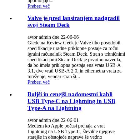
uporabljajo...
Preberi več
Valve je pred lansiranjem nadgradil
svoj Steam Deck
avtor admin dne 22-06-06
Glede na Review Geek je Valve tiho posodobil
specifikacije uradne priklopne postaje za ročni
igralni računalnik Steam Deck. Stran s tehničnimi
specifikacijami Steam Deck je prvotno navedla,
da bo imela priklopna postaja ena vrata USB-A
3.1, dve vrati USB-A 2.0, in ethernetna vrata za
mreženje, vendar stran št...
Preberi več
Boljši in cenejši nadomestni kabli
USB Type-C na Lightning in USB
Type-A na Lightning
avtor admin dne 22-06-01
Medtem ko Apple počasi prehaja z vrat
Lightning na USB Type-C, številne njegove
starejše in obstoječe naprave še vedno