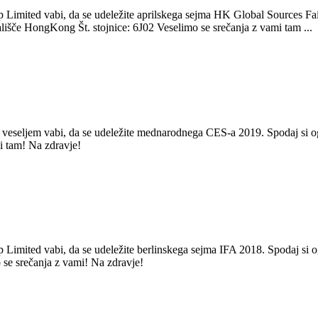
Limited vabi, da se udeležite aprilskega sejma HK Global Sources Fair 
lišče HongKong Št. stojnice: 6J02 Veselimo se srečanja z vami tam ...
eseljem vabi, da se udeležite mednarodnega CES-a 2019. Spodaj si ogle
i tam! Na zdravje!
imited vabi, da se udeležite berlinskega sejma IFA 2018. Spodaj si ogl
 se srečanja z vami! Na zdravje!