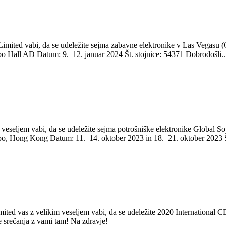
mited vabi, da se udeležite sejma zabavne elektronike v Las Vegasu (C
xpo Hall AD Datum: 9.–12. januar 2024 Št. stojnice: 54371 Dobrodošli..
veseljem vabi, da se udeležite sejma potrošniške elektronike Global 
Expo, Hong Kong Datum: 11.–14. oktober 2023 in 18.–21. oktober 2023 Št.
d vas z velikim veseljem vabi, da se udeležite 2020 International CES.
e srečanja z vami tam! Na zdravje!