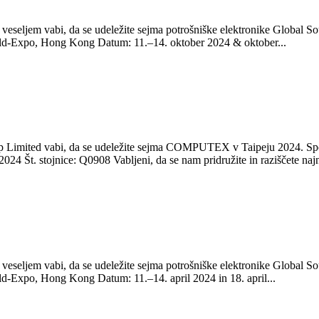
veseljem vabi, da se udeležite sejma potrošniške elektronike Global 
aWorld-Expo, Hong Kong Datum: 11.–14. oktober 2024 & oktober...
Limited vabi, da se udeležite sejma COMPUTEX v Taipeju 2024. Spodaj s
24 Št. stojnice: Q0908 Vabljeni, da se nam pridružite in raziščete najn
veseljem vabi, da se udeležite sejma potrošniške elektronike Global 
World-Expo, Hong Kong Datum: 11.–14. april 2024 in 18. april...