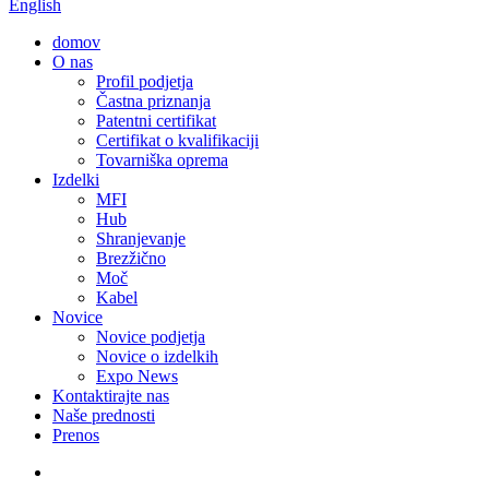
English
domov
O nas
Profil podjetja
Častna priznanja
Patentni certifikat
Certifikat o kvalifikaciji
Tovarniška oprema
Izdelki
MFI
Hub
Shranjevanje
Brezžično
Moč
Kabel
Novice
Novice podjetja
Novice o izdelkih
Expo News
Kontaktirajte nas
Naše prednosti
Prenos