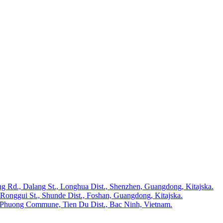
ong Rd., Dalang St., Longhua Dist., Shenzhen, Guangdong, Kitajska.
Ronggui St., Shunde Dist., Foshan, Guangdong, Kitajska.
i Phuong Commune, Tien Du Dist., Bac Ninh, Vietnam.