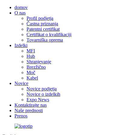
domov
O nas
Profil podjetja
Častna priznanja
Patentni certifikat
Certifikat o kvalifikaciji
Tovarniška oprema
Izdelki
MFI
Hub
Shranjevanje
Brezžično
Moč
Kabel
Novice
Novice podjetja
Novice o izdelkih
Expo News
Kontaktirajte nas
Naše prednosti
Prenos