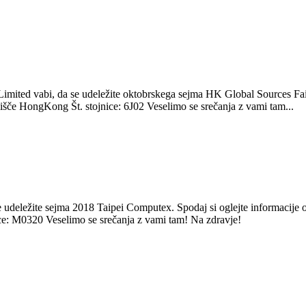
mited vabi, da se udeležite oktobrskega sejma HK Global Sources Fair 
lišče HongKong Št. stojnice: 6J02 Veselimo se srečanja z vami tam...
deležite sejma 2018 Taipei Computex. Spodaj si oglejte informacije o n
ce: M0320 Veselimo se srečanja z vami tam! Na zdravje!