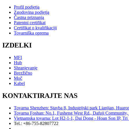
Profil podjetja
Zgodovina podjetja
Častna priznanja
Patentni certifikat
Certifikat o kvalifikaciji
Tovarniška oprema
IZDELKI
MFI
Hub
Shranjevanje
Brezžično
Moč
Kabel
KONTAKTIRAJTE NAS
Tovarna Shenzhen: Stavba 8, Industrijski park Lianjian, Huar
Tovarna Foshan: No.1, Fusheng West Rd., Dafuji Community, 
Vietnamska tovarna: Lot H2-1-1, Dai Dong - Hoan Son IP, Tr
Tel.: +86-755-82807722