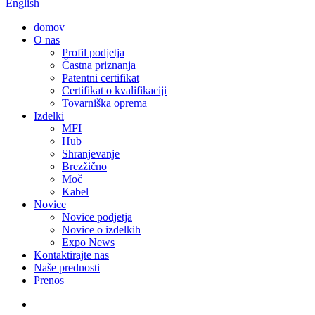
English
domov
O nas
Profil podjetja
Častna priznanja
Patentni certifikat
Certifikat o kvalifikaciji
Tovarniška oprema
Izdelki
MFI
Hub
Shranjevanje
Brezžično
Moč
Kabel
Novice
Novice podjetja
Novice o izdelkih
Expo News
Kontaktirajte nas
Naše prednosti
Prenos