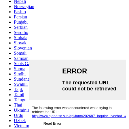
Nepali
Norwegian
Pashto
Persian
Punjabi
Serbian
Sesotho
Sinhala
Slovak
Slovenian
Somali
Samoan
Scots Gaelic
Shona
Sindhi
Sundanese
Swahili
Tajik
Tamil
Telugu
Thai
Ukrainian
Urdu
Uzbek
Vietnamese