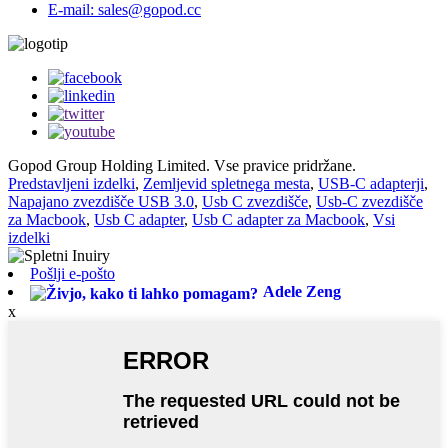
E-mail: sales@gopod.cc
Gopod Group Holding Limited. Vse pravice pridržane.
Predstavljeni izdelki
,
Zemljevid spletnega mesta
,
USB-C adapterji
,
Napajano zvezdišče USB 3.0
,
Usb C zvezdišče
,
Usb-C zvezdišče
za Macbook
,
Usb C adapter
,
Usb C adapter za Macbook
,
Vsi
izdelki
Pošlji e-pošto
Adele Zeng
x