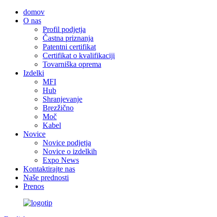
domov
O nas
Profil podjetja
Častna priznanja
Patentni certifikat
Certifikat o kvalifikaciji
Tovarniška oprema
Izdelki
MFI
Hub
Shranjevanje
Brezžično
Moč
Kabel
Novice
Novice podjetja
Novice o izdelkih
Expo News
Kontaktirajte nas
Naše prednosti
Prenos