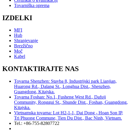
Certifikat o kvalifikaciji
Tovarniška oprema
IZDELKI
MFI
Hub
Shranjevanje
Brezžično
Moč
Kabel
KONTAKTIRAJTE NAS
Tovarna Shenzhen: Stavba 8, Industrijski park Lianjian,
Huarong Rd., Dalang St., Longhua Dist., Shenzhen,
Guangdong, Kitajska.
Tovarna Foshan: No.1, Fusheng West Rd., Dafuji
Community, Ronggui St., Shunde Dist., Foshan, Guangdong,
Kitajska.
Vietnamska tovarna: Lot H2-1-1, Dai Dong - Hoan Son IP,
Tri Phuong Commune, Tien Du Dist., Bac Ninh, Vietnam.
Tel.: +86-755-82807722