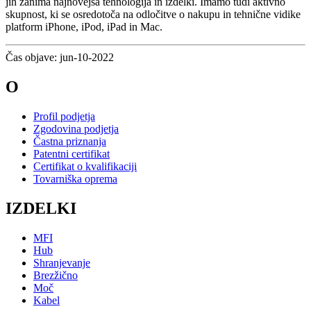
jih zanima najnovejša tehnologija in izdelki. Imamo tudi aktivno
skupnost, ki se osredotoča na odločitve o nakupu in tehnične vidike
platform iPhone, iPod, iPad in Mac.
Čas objave: jun-10-2022
O
Profil podjetja
Zgodovina podjetja
Častna priznanja
Patentni certifikat
Certifikat o kvalifikaciji
Tovarniška oprema
IZDELKI
MFI
Hub
Shranjevanje
Brezžično
Moč
Kabel