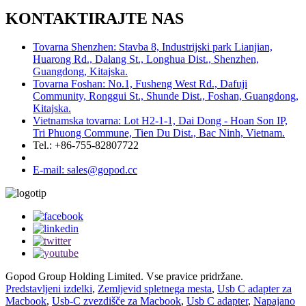
KONTAKTIRAJTE NAS
Tovarna Shenzhen: Stavba 8, Industrijski park Lianjian,
Huarong Rd., Dalang St., Longhua Dist., Shenzhen,
Guangdong, Kitajska.
Tovarna Foshan: No.1, Fusheng West Rd., Dafuji
Community, Ronggui St., Shunde Dist., Foshan, Guangdong,
Kitajska.
Vietnamska tovarna: Lot H2-1-1, Dai Dong - Hoan Son IP,
Tri Phuong Commune, Tien Du Dist., Bac Ninh, Vietnam.
Tel.: +86-755-82807722
E-mail: sales@gopod.cc
Gopod Group Holding Limited. Vse pravice pridržane.
Predstavljeni izdelki
,
Zemljevid spletnega mesta
,
Usb C adapter za
Macbook
,
Usb-C zvezdišče za Macbook
,
Usb C adapter
,
Napajano