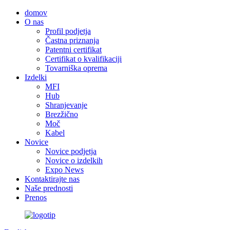
domov
O nas
Profil podjetja
Častna priznanja
Patentni certifikat
Certifikat o kvalifikaciji
Tovarniška oprema
Izdelki
MFI
Hub
Shranjevanje
Brezžično
Moč
Kabel
Novice
Novice podjetja
Novice o izdelkih
Expo News
Kontaktirajte nas
Naše prednosti
Prenos