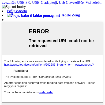
zvezdišče USB 3.0
,
USB-C adapterji
,
Usb C zvezdišče
,
Vsi izdelki
Pošlji e-pošto
Adele Zeng
x