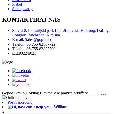
Kabel
Shranjevanje
KONTAKTIRAJ NAS
Stavba 8, industrijski park Lian Jian, cesta Huarong, Dalang,
Longhua, Shenzhen, Kitajska.
E-mail: Sales@gopod.cc
Telefon: 86-755-82807722
Telefon: 86-755-82827700
Ext.8022/8021
Gopod Group Holding Limited.Vse pravice pridržane.
, , , , , , , ,
Pošlji sporočilo
William
x