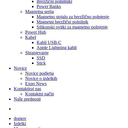
Brezžični polnilniki
Power Banks
Magnetna serija
Magnetno stojalo za brezžično polnjenje
Magnetni brezžični polnilnik
Silikonski ovitki za magnetno polnjenje
Power Hub
Kabel
Kabli USB-C
Apple Lightning kabli
Shranjevanje
SSD
Stick
Novice
Novice podjetja
Novice o izdelkih
Expo News
Kontaktiraj nas
Kontaktni način
Naše prednosti
domov
Izdelki