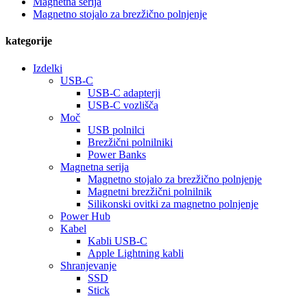
Magnetna serija
Magnetno stojalo za brezžično polnjenje
kategorije
Izdelki
USB-C
USB-C adapterji
USB-C vozlišča
Moč
USB polnilci
Brezžični polnilniki
Power Banks
Magnetna serija
Magnetno stojalo za brezžično polnjenje
Magnetni brezžični polnilnik
Silikonski ovitki za magnetno polnjenje
Power Hub
Kabel
Kabli USB-C
Apple Lightning kabli
Shranjevanje
SSD
Stick