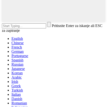
Pritisnite Enter za iskanje ali ESC
za zapiranje
English
Chinese
French
German
Portuguese
Spanish
Russian
Japanese
Korean
Arabic
Irish
Greek
Turkish
Italian
Danish
Romanian