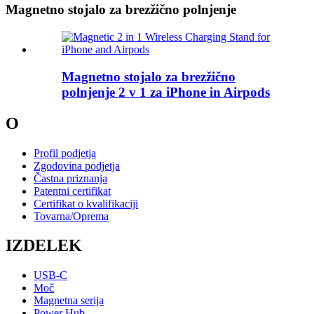
Magnetno stojalo za brezžično polnjenje
Magnetno stojalo za brezžično
polnjenje 2 v 1 za iPhone in Airpods
O
Profil podjetja
Zgodovina podjetja
Častna priznanja
Patentni certifikat
Certifikat o kvalifikaciji
Tovarna/Oprema
IZDELEK
USB-C
Moč
Magnetna serija
Power Hub