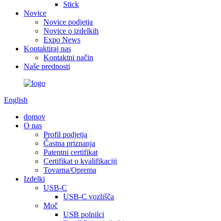
Stick
Novice
Novice podjetja
Novice o izdelkih
Expo News
Kontaktiraj nas
Kontaktni način
Naše prednosti
English
domov
O nas
Profil podjetja
Častna priznanja
Patentni certifikat
Certifikat o kvalifikaciji
Tovarna/Oprema
Izdelki
USB-C
USB-C vozlišča
Moč
USB polnilci