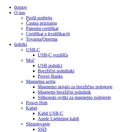
domov
O nas
Profil podjetja
Častna priznanja
Patentni certifikat
Certifikat o kvalifikaciji
Tovarna/Oprema
Izdelki
USB-C
USB-C vozlišča
Moč
USB polnilci
Brezžični polnilniki
Power Banks
Magnetna serija
Magnetno stojalo za brezžično polnjenje
Magnetni brezžični polnilnik
Silikonski ovitki za magnetno polnjenje
Power Hub
Kabel
Kabli USB-C
Apple Lightning kabli
Shranjevanje
SSD